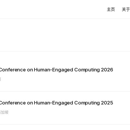
Main Naviga
主页
关于
l Conference on Human-Engaged Computing 2026
门
l Conference on Human-Engaged Computing 2025
新加坡