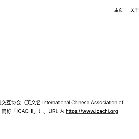
Main Naviga
主页
关于
名 International Chinese Association of
tion，简称「ICACHI」）。URL 为
https://www.icachi.org