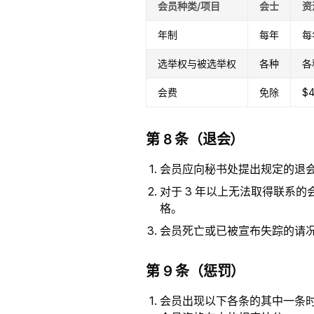
会员种类/项目
会士
资
年制
每年
每
选举权与被选举权
各种
各
会费
免除
$
第 8 条（退会）
会员应向秘书处提出规定的退
对于 3 年以上无法取得联系
格。
会员死亡或已被宣布失踪的请
第 9 条（惩罚）
会员出现以下各条的其中一条